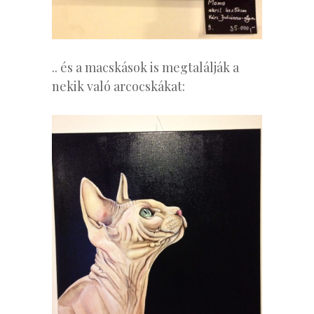
.. és a macskások is megtalálják a
nekik való arcocskákat: