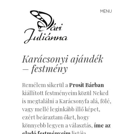
Vári
MENU
Skip to content
Juliánna
Karácsonyi ajándék
– festmény
Remélem sikerül a
Prosit Bárban
kiállított festményeim közül Neked
is megtalálni a Karácsonyfa alá, fölé,
vagy mellé leginkább illő képet,
ezért beáraztam őket, hogy
könnyebb legyen a választás,
íme az
eladó festményeim
listája.