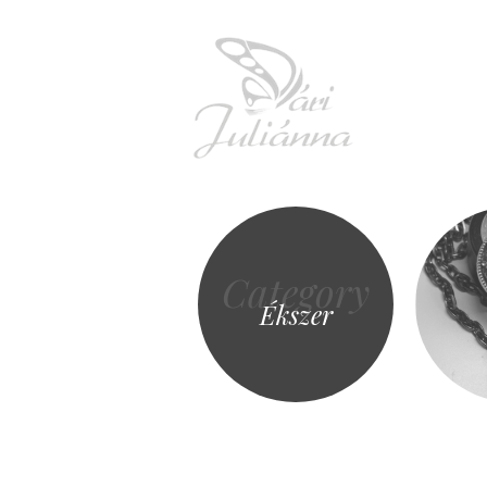
Vári Jul
Category
Ékszer