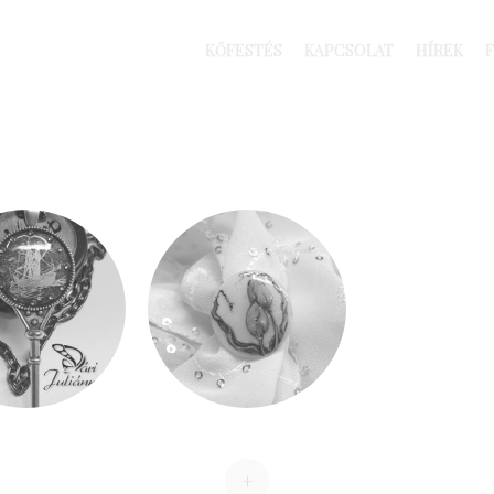
iánna
SKIP TO CONTENT
KŐFESTÉS
KAPCSOLAT
HÍREK
MENU
+